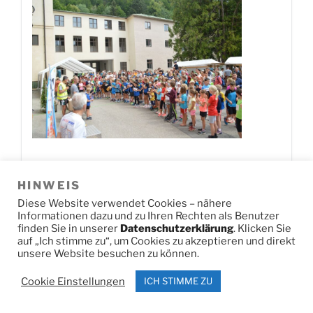
HINWEIS
Jetzt herunterladen!
0
Downloads
Diese Website verwendet Cookies – nähere
Informationen dazu und zu Ihren Rechten als Benutzer
finden Sie in unserer
Datenschutzerklärung
. Klicken Sie
auf „Ich stimme zu“, um Cookies zu akzeptieren und direkt
DSC U14 SL2
unsere Website besuchen zu können.
Cookie Einstellungen
ICH STIMME ZU