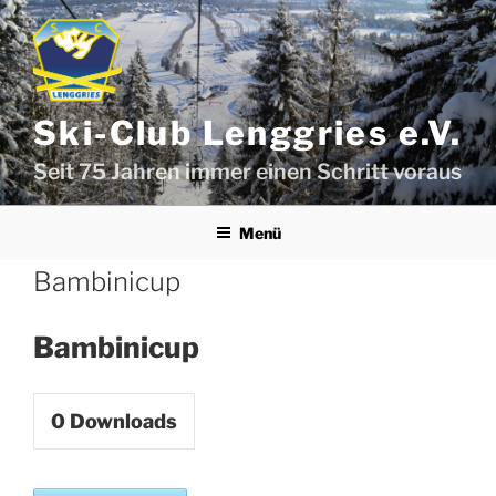
Zum
Inhalt
springen
Ski-Club Lenggries e.V.
Seit 75 Jahren immer einen Schritt voraus
Menü
Bambinicup
Bambinicup
0
Downloads