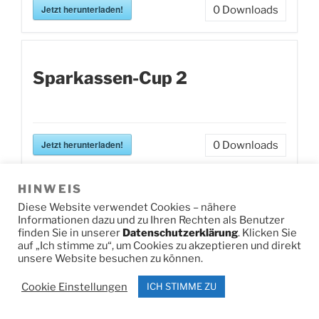
Jetzt herunterladen!
0
Downloads
Sparkassen-Cup 2
Jetzt herunterladen!
0
Downloads
HINWEIS
Diese Website verwendet Cookies – nähere
Kreismeisterschaften Ski
Informationen dazu und zu Ihren Rechten als Benutzer
finden Sie in unserer
Datenschutzerklärung
. Klicken Sie
auf „Ich stimme zu“, um Cookies zu akzeptieren und direkt
unsere Website besuchen zu können.
Alpin
Cookie Einstellungen
ICH STIMME ZU