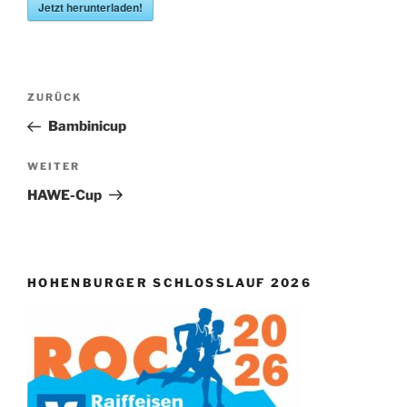
Jetzt herunterladen!
Beitragsnavigation
Vorheriger
ZURÜCK
Beitrag
Bambinicup
Nächster
WEITER
Beitrag
HAWE-Cup
HOHENBURGER SCHLOSSLAUF 2026