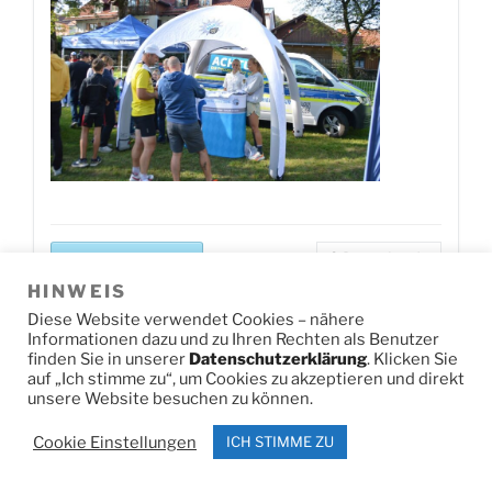
Jetzt herunterladen!
0
Downloads
HINWEIS
Diese Website verwendet Cookies – nähere
Informationen dazu und zu Ihren Rechten als Benutzer
DSC U14 SL2
finden Sie in unserer
Datenschutzerklärung
. Klicken Sie
auf „Ich stimme zu“, um Cookies zu akzeptieren und direkt
unsere Website besuchen zu können.
Cookie Einstellungen
ICH STIMME ZU