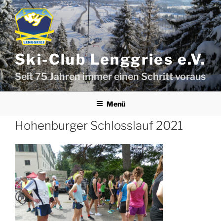
Zum
Inhalt
springen
Ski-Club Lenggries e.V.
Seit 75 Jahren immer einen Schritt voraus
Menü
Hohenburger Schlosslauf 2021