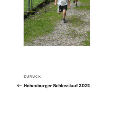
Beitragsnavigation
Vorheriger
ZURÜCK
Beitrag
Hohenburger Schlosslauf 2021