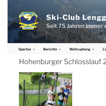
Zum
Inhalt
springen
Ski-Club Lenggr
Seit 75 Jahren immer 
Sparten
Berichte
Weltcuphang
Li
Hohenburger Schlosslauf 