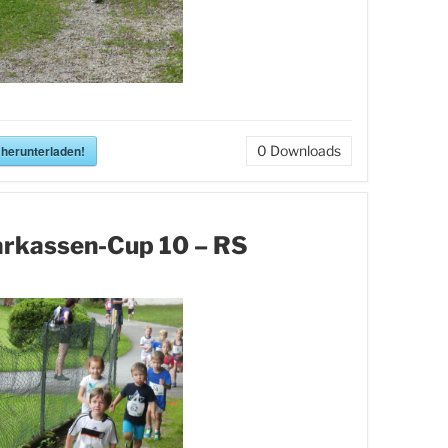
 herunterladen!
0
Downloads
rkassen-Cup 10 – RS