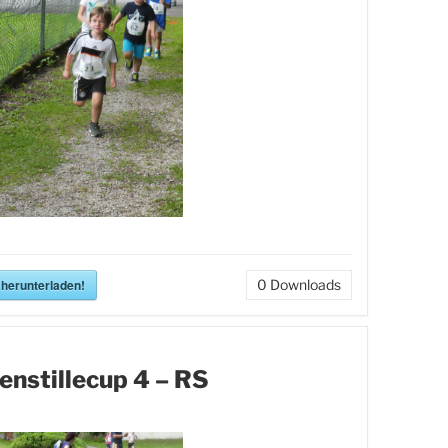
 herunterladen!
0
Downloads
enstillecup 4 – RS