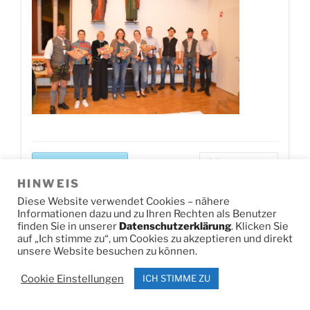
Jetzt herunterladen!
0
Downloads
HINWEIS
Diese Website verwendet Cookies – nähere
Informationen dazu und zu Ihren Rechten als Benutzer
DSC U14 SL2
finden Sie in unserer
Datenschutzerklärung
. Klicken Sie
auf „Ich stimme zu“, um Cookies zu akzeptieren und direkt
unsere Website besuchen zu können.
Cookie Einstellungen
ICH STIMME ZU