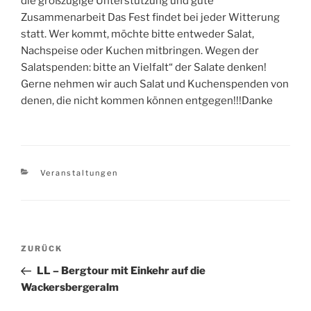
die großzügige Unterstützung und gute
Zusammenarbeit Das Fest findet bei jeder Witterung
statt. Wer kommt, möchte bitte entweder Salat,
Nachspeise oder Kuchen mitbringen. Wegen der
Salatspenden: bitte an Vielfalt“ der Salate denken!
Gerne nehmen wir auch Salat und Kuchenspenden von
denen, die nicht kommen können entgegen!!!Danke
Kategorien
Veranstaltungen
Beitragsnavigation
Vorheriger
ZURÜCK
Beitrag
LL – Bergtour mit Einkehr auf die
Wackersbergeralm