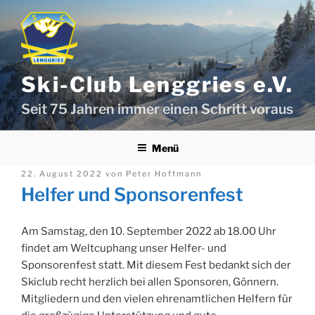
Zum
Inhalt
springen
Ski-Club Lenggries e.V.
Seit 75 Jahren immer einen Schritt voraus
Menü
Veröffentlicht
22. August 2022
von
Peter Hoffmann
am
Helfer und Sponsorenfest
Am Samstag, den 10. September 2022 ab 18.00 Uhr
findet am Weltcuphang unser Helfer- und
Sponsorenfest statt. Mit diesem Fest bedankt sich der
Skiclub recht herzlich bei allen Sponsoren, Gönnern.
Mitgliedern und den vielen ehrenamtlichen Helfern für