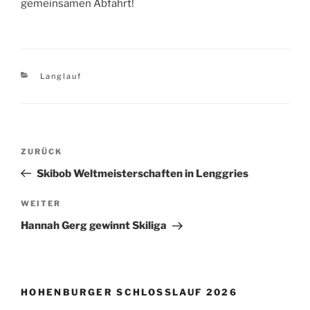
gemeinsamen Abfahrt!
Kategorien
Langlauf
Beitragsnavigation
Vorheriger
ZURÜCK
Beitrag
Skibob Weltmeisterschaften in Lenggries
Nächster
WEITER
Beitrag
Hannah Gerg gewinnt Skiliga
HOHENBURGER SCHLOSSLAUF 2026