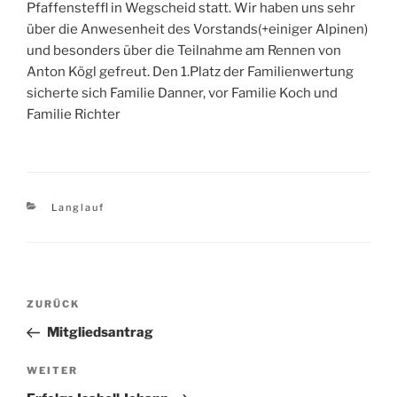
Pfaffensteffl in Wegscheid statt. Wir haben uns sehr
über die Anwesenheit des Vorstands(+einiger Alpinen)
und besonders über die Teilnahme am Rennen von
Anton Kögl gefreut. Den 1.Platz der Familienwertung
sicherte sich Familie Danner, vor Familie Koch und
Familie Richter
Kategorien
Langlauf
Beitragsnavigation
Vorheriger
ZURÜCK
Beitrag
Mitgliedsantrag
Nächster
WEITER
Beitrag