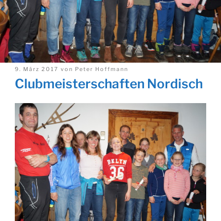
Veröffentlicht
9. März 2017
von
Peter Hoffmann
am
Clubmeisterschaften Nordisch