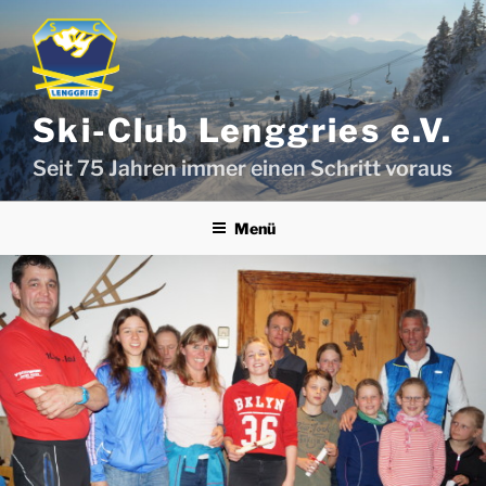
Zum
Inhalt
springen
Ski-Club Lenggries e.V.
Seit 75 Jahren immer einen Schritt voraus
Menü