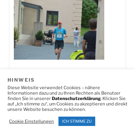
HINWEIS
Jetzt herunterladen!
0
Downloads
Diese Website verwendet Cookies – nähere
Informationen dazu und zu Ihren Rechten als Benutzer
finden Sie in unserer
Datenschutzerklärung
. Klicken Sie
auf „Ich stimme zu“, um Cookies zu akzeptieren und direkt
DSC U14 SL2
unsere Website besuchen zu können.
Cookie Einstellungen
ICH STIMME ZU