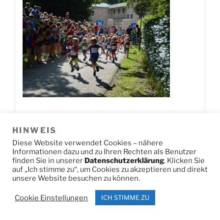
HINWEIS
Jetzt herunterladen!
0
Downloads
Diese Website verwendet Cookies – nähere
Informationen dazu und zu Ihren Rechten als Benutzer
finden Sie in unserer
Datenschutzerklärung
. Klicken Sie
auf „Ich stimme zu“, um Cookies zu akzeptieren und direkt
DSC U14 SL2
unsere Website besuchen zu können.
Cookie Einstellungen
ICH STIMME ZU