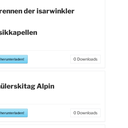
rennen der isarwinkler
ikkapellen
 herunterladen!
0
Downloads
ülerskitag Alpin
 herunterladen!
0
Downloads