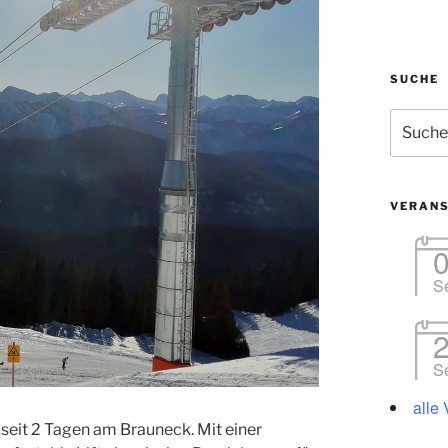
SUCHE
Suchen
nach:
VERAN
S
S
alle
t seit 2 Tagen am Brauneck. Mit einer