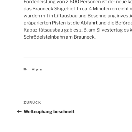
Förderleistung von 2.600 Personen ist der neue kon
das Brauneck Skigebiet. In ca. 4 Minuten erreicht
wurden mit in Liftausbau und Beschneiung investi
präparierten Pisten ist die Abfahrt und die Befö
Kapazitätsausbau gab es z. B. am Silvestertag es 
Schrödelsteinbahn am Brauneck.
Kategorien
Alpin
Beitragsnavigation
Vorheriger
ZURÜCK
Beitrag
Weltcuphang beschneit