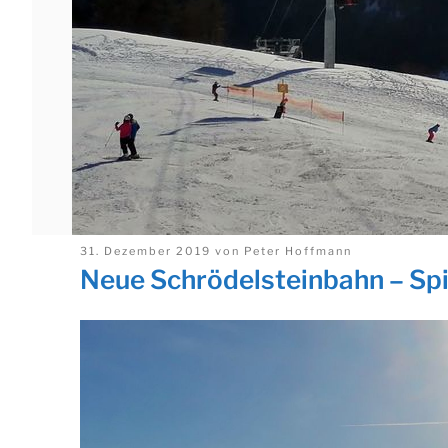
Veröffentlicht
31. Dezember 2019
von
Peter Hoffmann
am
Neue Schrödelsteinbahn – Sp