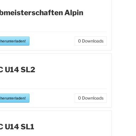
bmeisterschaften Alpin
 herunterladen!
0
Downloads
C U14 SL2
 herunterladen!
0
Downloads
C U14 SL1