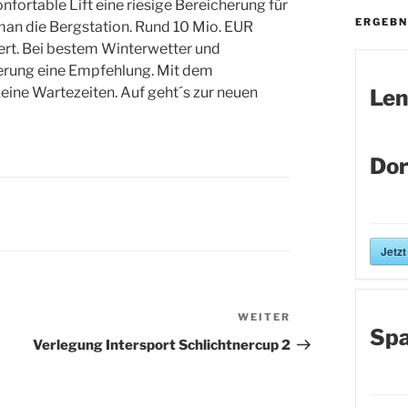
fortable Lift eine riesige Bereicherung für
ERGEBN
 man die Bergstation. Rund 10 Mio. EUR
ert. Bei bestem Winterwetter und
rderung eine Empfehlung. Mit dem
keine Wartezeiten. Auf geht´s zur neuen
Len
Dor
Jetzt
WEITER
Nächster
Spa
Beitrag
Verlegung Intersport Schlichtnercup 2