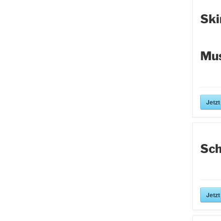
Ski
Mus
Jetzt
Sch
Jetzt