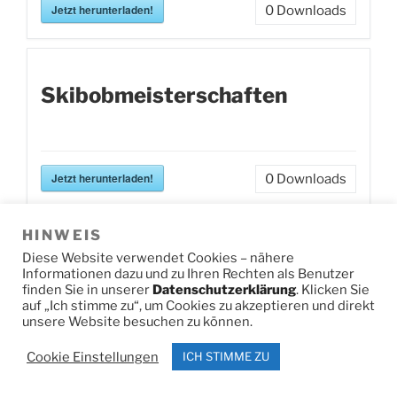
Jetzt herunterladen!
0
Downloads
Skibobmeisterschaften
Jetzt herunterladen!
0
Downloads
HINWEIS
Diese Website verwendet Cookies – nähere
Sparkassen-Cup 10
Informationen dazu und zu Ihren Rechten als Benutzer
finden Sie in unserer
Datenschutzerklärung
. Klicken Sie
auf „Ich stimme zu“, um Cookies zu akzeptieren und direkt
unsere Website besuchen zu können.
Jetzt herunterladen!
0
Downloads
Cookie Einstellungen
ICH STIMME ZU