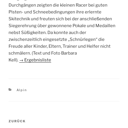
Durchgängen zeigten die kleinen Racer bei guten
Pisten- und Schneebedingungen ihre erlernte
Skitechnik und freuten sich bei der anschließenden
Siegerehrung über gewonnene Pokale und Medaillen
nebst Süßigkeiten. Da konnte auch der
zwischenzeitlich eingesetzte „Schnürlegen“ die
Freude aller Kinder, Eltern, Trainer und Helfer nicht
schmälern. (Text und Foto Barbara
Kell).
→ Ergebnisliste
Kategorien
Alpin
Beitragsnavigation
Vorheriger
ZURÜCK