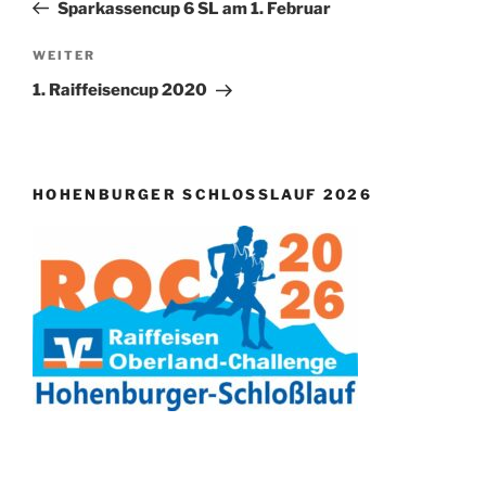
Beitrag
Sparkassencup 6 SL am 1. Februar
Nächster
WEITER
Beitrag
1. Raiffeisencup 2020
HOHENBURGER SCHLOSSLAUF 2026