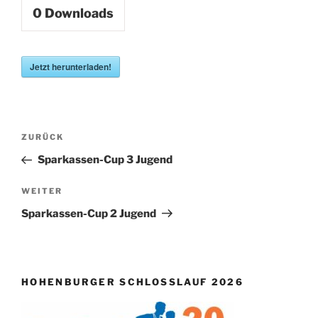
0
Downloads
Jetzt herunterladen!
Beitragsnavigation
Vorheriger
ZURÜCK
Beitrag
Sparkassen-Cup 3 Jugend
Nächster
WEITER
Beitrag
Sparkassen-Cup 2 Jugend
HOHENBURGER SCHLOSSLAUF 2026