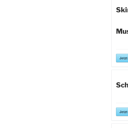
Ski
Mus
Jetzt
Sch
Jetzt