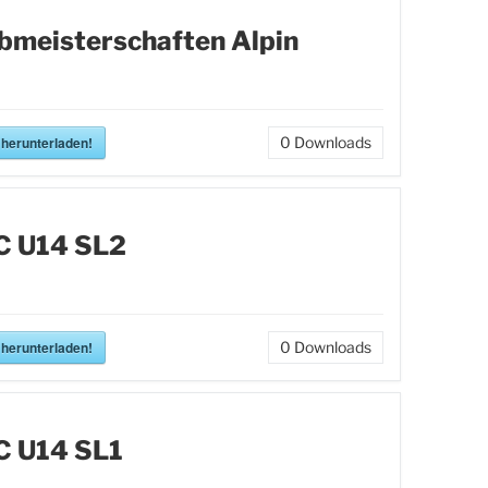
bmeisterschaften Alpin
 herunterladen!
0
Downloads
C U14 SL2
 herunterladen!
0
Downloads
C U14 SL1