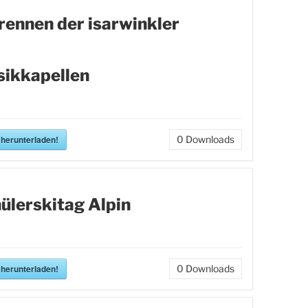
rennen der isarwinkler
ikkapellen
 herunterladen!
0
Downloads
ülerskitag Alpin
 herunterladen!
0
Downloads