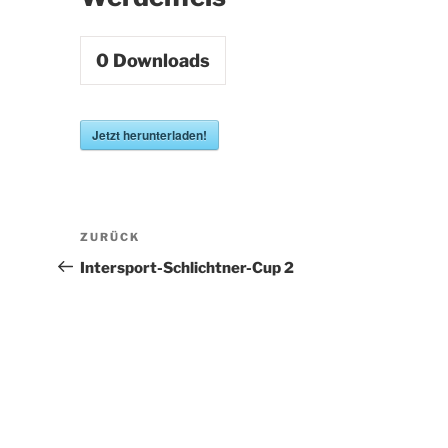
0
Downloads
Jetzt herunterladen!
Beitragsnavigation
Vorheriger
ZURÜCK
Beitrag
Intersport-Schlichtner-Cup 2