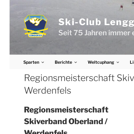
Zum
Inhalt
springen
Ski-Club Lenggr
Seit 75 Jahren immer 
Sparten
Berichte
Weltcuphang
Li
Regionsmeisterschaft Skiv
Werdenfels
Regionsmeisterschaft
Skiverband Oberland /
Werdenfels