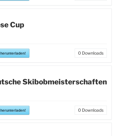
se Cup
 herunterladen!
0
Downloads
tsche Skibobmeisterschaften
 herunterladen!
0
Downloads