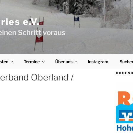
ies e.V.
einen Schritt voraus
sten
Termine
Über uns
Instagram
Suche
HOHENB
erband Oberland /