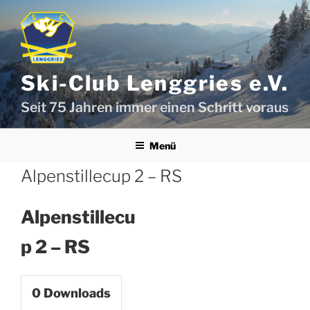
Zum
Inhalt
springen
Ski-Club Lenggries e.V.
Seit 75 Jahren immer einen Schritt voraus
Menü
Alpenstillecup 2 – RS
Alpenstillecu
p 2 – RS
0
Downloads