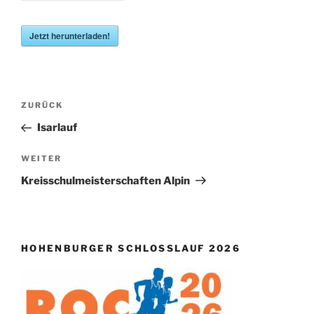
Jetzt herunterladen!
Beitragsnavigation
Vorheriger
ZURÜCK
Beitrag
Isarlauf
Nächster
WEITER
Beitrag
Kreisschulmeisterschaften Alpin
HOHENBURGER SCHLOSSLAUF 2026