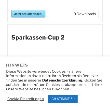
Jetzt herunterladen!
0
Downloads
Sparkassen-Cup 2
Jetzt herunterladen!
0
Downloads
HINWEIS
Diese Website verwendet Cookies – nähere
Informationen dazu und zu Ihren Rechten als Benutzer
finden Sie in unserer
Datenschutzerklärung
. Klicken Sie
Kreismeisterschaften Ski
auf „Ich stimme zu“, um Cookies zu akzeptieren und direkt
unsere Website besuchen zu können.
Cookie Einstellungen
ICH STIMME ZU
Alpin