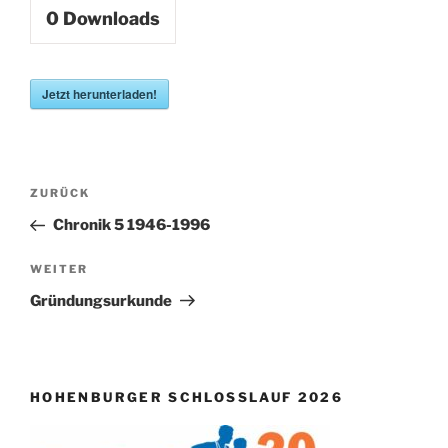
0
Downloads
Jetzt herunterladen!
Beitragsnavigation
Vorheriger
ZURÜCK
Beitrag
Chronik 5 1946-1996
Nächster
WEITER
Beitrag
Gründungsurkunde
HOHENBURGER SCHLOSSLAUF 2026