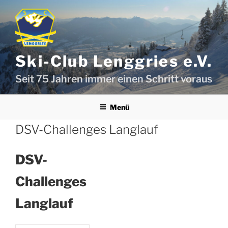
Zum
Inhalt
springen
Ski-Club Lenggries e.V.
Seit 75 Jahren immer einen Schritt voraus
Menü
DSV-Challenges Langlauf
DSV-
Challenges
Langlauf