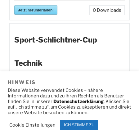
Jetzt herunterladen!
0
Downloads
Sport-Schlichtner-Cup
Technik
HINWEIS
Diese Website verwendet Cookies – nähere
Jetzt herunterladen!
0
Downloads
Informationen dazu und zu Ihren Rechten als Benutzer
finden Sie in unserer
Datenschutzerklärung
. Klicken Sie
auf „Ich stimme zu“, um Cookies zu akzeptieren und direkt
unsere Website besuchen zu können.
Sparkassen-Cup 2
Cookie Einstellungen
ICH STIMME ZU