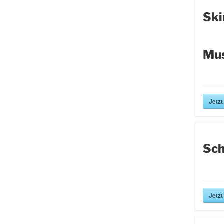
Ski
Mus
Jetzt
Sch
Jetzt