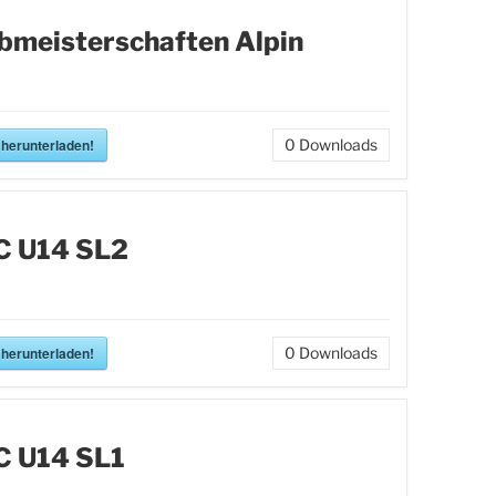
bmeisterschaften Alpin
 herunterladen!
0
Downloads
C U14 SL2
 herunterladen!
0
Downloads
C U14 SL1