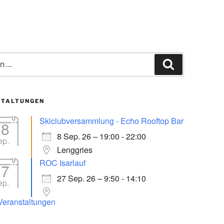
Office 365
Outlook Live
Suchen
STALTUNGEN
Sklclubversammlung - Echo Rooftop Bar
08
8 Sep. 26 – 19:00 - 22:00
ep.
Lenggries
ROC Isarlauf
27
27 Sep. 26 – 9:50 - 14:10
ep.
 Veranstaltungen