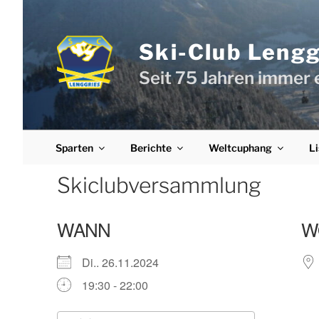
Zum
Inhalt
springen
Ski-Club Lenggr
Seit 75 Jahren immer 
Sparten
Berichte
Weltcuphang
Li
Skiclubversammlung
WANN
W
Di.. 26.11.2024
19:30 - 22:00