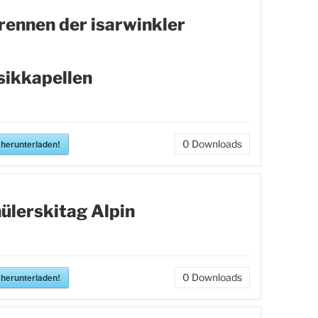
rennen der isarwinkler
ikkapellen
 herunterladen!
0
Downloads
ülerskitag Alpin
 herunterladen!
0
Downloads