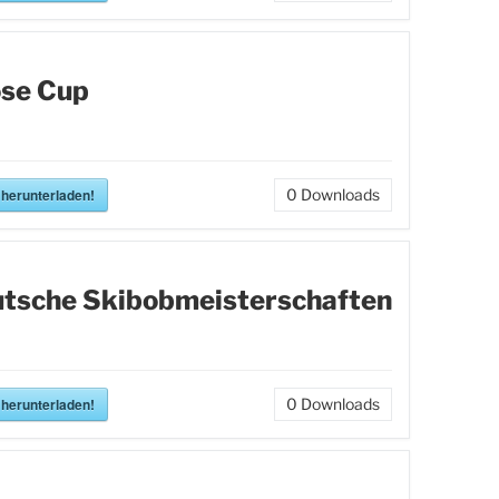
se Cup
 herunterladen!
0
Downloads
tsche Skibobmeisterschaften
 herunterladen!
0
Downloads