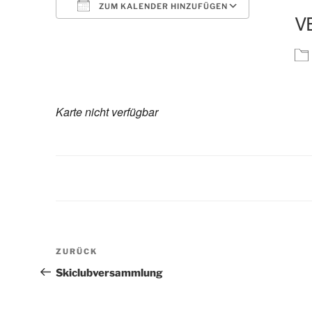
ZUM KALENDER HINZUFÜGEN
V
ICS herunterladen
Google K
Karte nicht verfügbar
Beitragsnavigation
Vorheriger
ZURÜCK
Beitrag
Skiclubversammlung