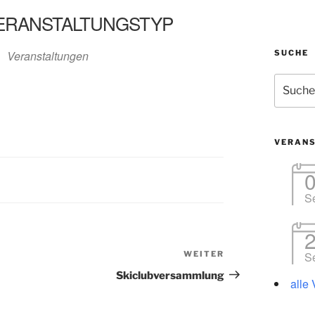
ERANSTALTUNGSTYP
alender
iCalendar
Veranstaltungen
SUCHE
Suchen
nach:
VERAN
S
WEITER
Nächster
S
Beitrag
Skiclubversammlung
alle