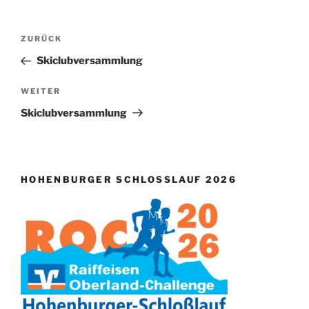
Beitragsnavigation
Vorheriger
ZURÜCK
Beitrag
Skiclubversammlung
Nächster
WEITER
Beitrag
Skiclubversammlung
HOHENBURGER SCHLOSSLAUF 2026