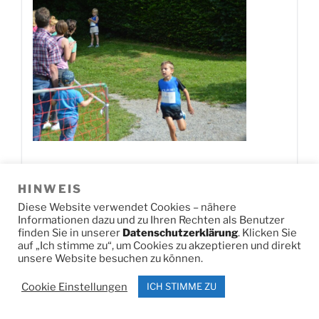
HINWEIS
Jetzt herunterladen!
0
Downloads
Diese Website verwendet Cookies – nähere
Informationen dazu und zu Ihren Rechten als Benutzer
finden Sie in unserer
Datenschutzerklärung
. Klicken Sie
auf „Ich stimme zu“, um Cookies zu akzeptieren und direkt
DSC U14 SL2
unsere Website besuchen zu können.
Cookie Einstellungen
ICH STIMME ZU