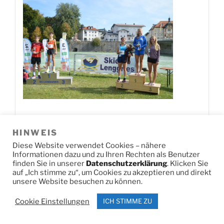
HINWEIS
Jetzt herunterladen!
0
Downloads
Diese Website verwendet Cookies – nähere
Informationen dazu und zu Ihren Rechten als Benutzer
finden Sie in unserer
Datenschutzerklärung
. Klicken Sie
auf „Ich stimme zu“, um Cookies zu akzeptieren und direkt
DSC U14 SL2
unsere Website besuchen zu können.
Cookie Einstellungen
ICH STIMME ZU