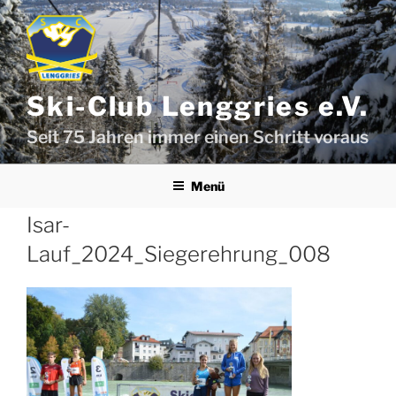
Zum
Inhalt
springen
Ski-Club Lenggries e.V.
Seit 75 Jahren immer einen Schritt voraus
Menü
Isar-
Lauf_2024_Siegerehrung_008