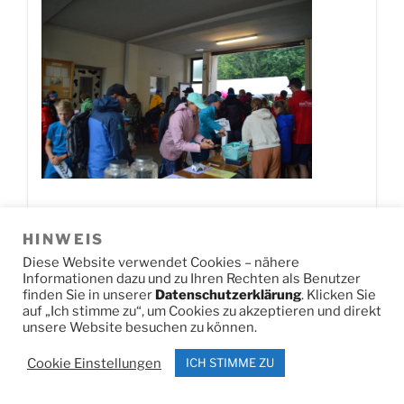
HINWEIS
Jetzt herunterladen!
0
Downloads
Diese Website verwendet Cookies – nähere
Informationen dazu und zu Ihren Rechten als Benutzer
finden Sie in unserer
Datenschutzerklärung
. Klicken Sie
auf „Ich stimme zu“, um Cookies zu akzeptieren und direkt
DSC U14 SL2
unsere Website besuchen zu können.
Cookie Einstellungen
ICH STIMME ZU