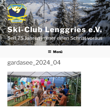
Zum
Inhalt
springen
Ski-Club Lenggries e.V.
Seit 75 Jahren immer einen Schritt voraus
Menü
gardasee_2024_04